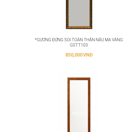
*GƯƠNG ĐỨNG SOI TOÀN THÂN NÂU MẠ VÀNG
GSTT103
850,000
VNĐ
THÊM VÀO GIỎ HÀNG