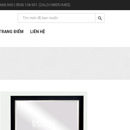
666.960 | 0906.106.951 (ZALO/VIBER/IMES)
RANG ĐIỂM
LIÊN HỆ