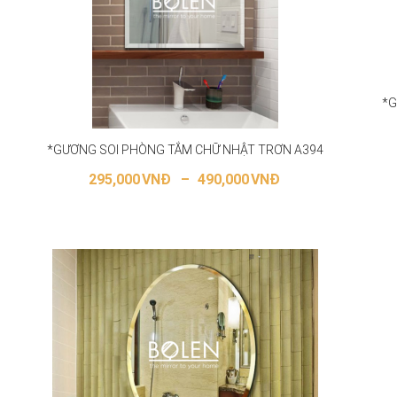
*G
*GƯƠNG SOI PHÒNG TẮM CHỮ NHẬT TRƠN A394
295,000
VNĐ
–
490,000
VNĐ
LỰA CHỌN CÁC TÙY CHỌN