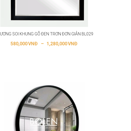
ƯƠNG SOI KHUNG GỖ ĐEN TRƠN ĐƠN GIẢN BL029
580,000
VNĐ
–
1,280,000
VNĐ
LỰA CHỌN CÁC TÙY CHỌN