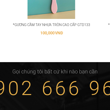
*GƯƠNG CẦM TAY NHỰA TRÒN CAO CẤP GTD133
*
100,000
VNĐ
LỰA CHỌN CÁC TÙY CHỌN
Gọi chúng tôi bất cứ khi nào bạn cần
902 666 9