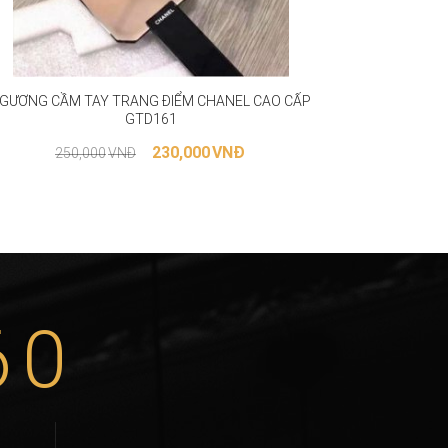
GƯƠNG CẦM TAY TRANG ĐIỂM CHANEL CAO CẤP
GTD161
230,000
VNĐ
250,000
VNĐ
THÊM VÀO GIỎ HÀNG
60