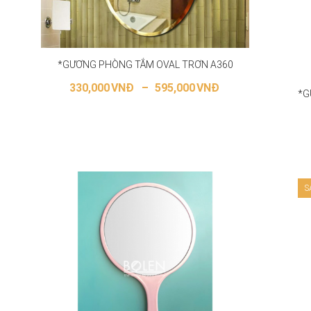
*GƯƠNG PHÒNG TẮM OVAL TRƠN A360
330,000
VNĐ
–
595,000
VNĐ
*G
LỰA CHỌN CÁC TÙY CHỌN
S