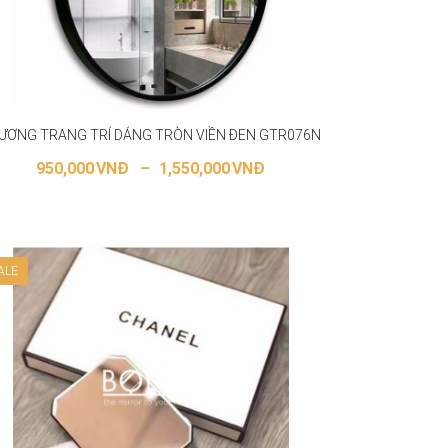
ƯƠNG TRANG TRÍ DÁNG TRÒN VIỀN ĐEN GTR076N
950,000
VNĐ
–
1,550,000
VNĐ
LỰA CHỌN CÁC TÙY CHỌN
ALE