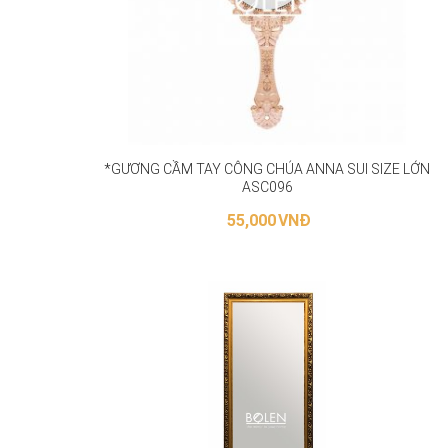
*GƯƠNG CẦM TAY CÔNG CHÚA ANNA SUI SIZE LỚN
ASC096
55,000
VNĐ
LỰA CHỌN CÁC TÙY CHỌN