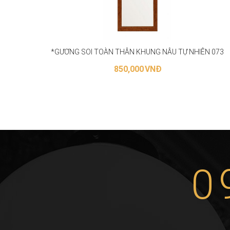
*GƯƠNG SOI TOÀN THÂN KHUNG NÂU TỰ NHIÊN 073
850,000
VNĐ
THÊM VÀO GIỎ HÀNG
0