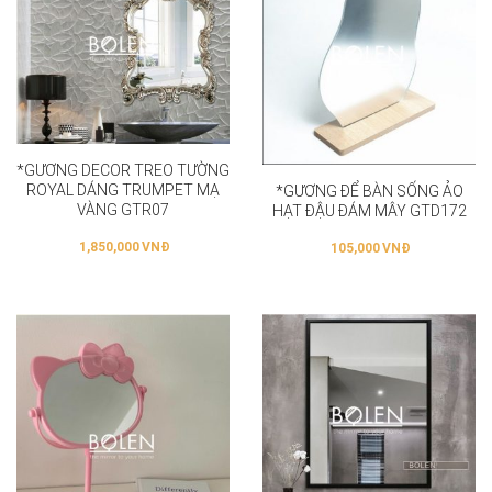
*GƯƠNG DECOR TREO TƯỜNG
ROYAL DÁNG TRUMPET MẠ
*GƯƠNG ĐỂ BÀN SỐNG ẢO
VÀNG GTR07
HẠT ĐẬU ĐÁM MÂY GTD172
1,850,000
VNĐ
105,000
VNĐ