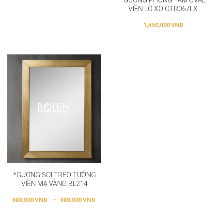
*GƯƠNG PHÒNG TẮM OVAL
VIỀN LÒ XO GTR067LX
1,450,000
VNĐ
*GƯƠNG SOI TREO TƯỜNG
VIỀN MẠ VÀNG BL214
680,000
VNĐ
–
980,000
VNĐ