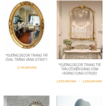
*GƯƠNG DECOR TRANG TRÍ
OVAL TRẮNG VÀNG GTR071
*GƯƠNG DECOR TRANG TRÍ
2,150,000
VNĐ
TÂN CỔ ĐIỂN DÁNG VÒM
HOÀNG CUNG GTR203
2,550,000
VNĐ
–
3,250,000
VNĐ