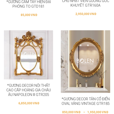
CHỮ NHẬT VIỀN GƯƠNG GÓC
*GƯƠNG CẦM TAY HIỆN ĐẠI
KHUYẾT GTR160A
PHÓNG TO GTD181
2,950,000
VNĐ
85,000
VNĐ
*GƯƠNG DECOR NỘI THẤT
CAO CẤP HOÀNG GIA CHÂU
ÂU NAPOLEON III GTR205
*GƯƠNG DECOR TÂN CỔ ĐIỂN
6,850,000
VNĐ
OVAL VÀNG VINTAGE GTR185
850,000
VNĐ
–
1,950,000
VNĐ