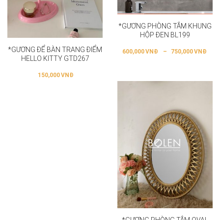
*GƯƠNG PHÒNG TẮM KHUNG
HỘP ĐEN BL199
*GƯƠNG ĐỂ BÀN TRANG ĐIỂM
600,000
VNĐ
–
750,000
VNĐ
HELLO KITTY GTD267
150,000
VNĐ