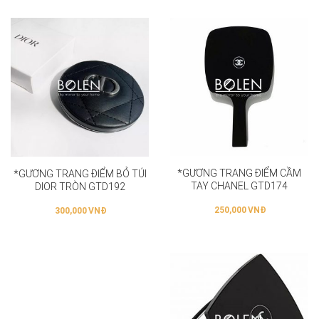
*GƯƠNG TRANG ĐIỂM CẦM
*GƯƠNG TRANG ĐIỂM BỎ TÚI
TAY CHANEL GTD174
DIOR TRÒN GTD192
250,000
VNĐ
300,000
VNĐ