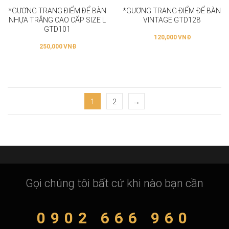
*GƯƠNG TRANG ĐIỂM ĐỂ BÀN
*GƯƠNG TRANG ĐIỂM ĐỂ BÀN
NHỰA TRẮNG CAO CẤP SIZE L
VINTAGE GTD128
GTD101
120,000
VNĐ
250,000
VNĐ
1
2
→
Gọi chúng tôi bất cứ khi nào bạn cần
0902 666 960