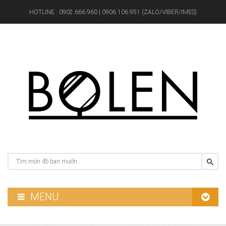
HOTLINE :
0902.666.960 | 0906.106.951 (ZALO/VIBER/IMES)
MENU
GƯƠNG PHÒNG TẮM