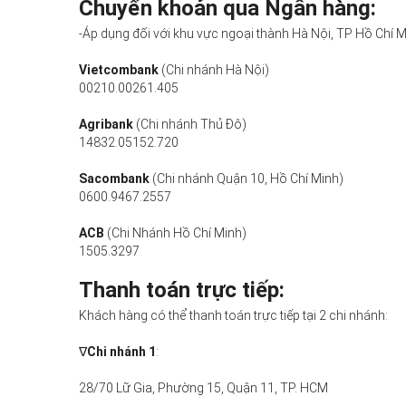
Chuyển khoản qua Ngân hàng:
-Áp dụng đối với khu vực ngoại thành Hà Nội, TP Hồ Chí M
Vietcombank
(Chi nhánh Hà Nội)
00210.00261.405
Agribank
(Chi nhánh Thủ Đô)
14832.05152.720
Sacombank
(Chi nhánh Quận 10, Hồ Chí Minh)
0600.9467.2557
ACB
(Chi Nhánh Hồ Chí Minh)
1505.3297
Thanh toán trực tiếp:
Khách hàng có thể thanh toán trực tiếp tại 2 chi nhánh:
∇
Chi nhánh 1
:
28/70 Lữ Gia, Phường 15, Quận 11, TP. HCM