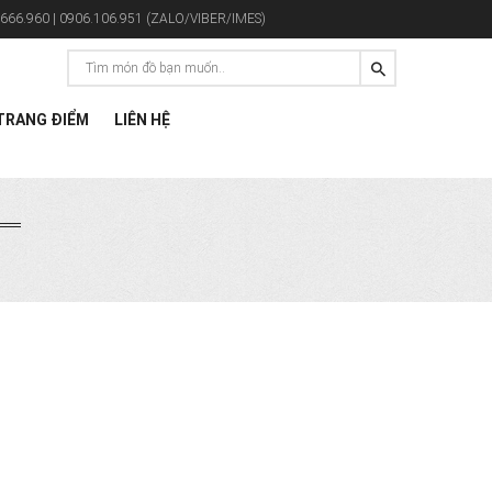
666.960 | 0906.106.951 (ZALO/VIBER/IMES)
RANG ĐIỂM
LIÊN HỆ