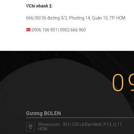
∇
Chi nhánh 2:
666/30/26 đường 3/2, Phường 14, Quận 10, TP. HCM
0906.106.951 | 0902.666.960
0
Gương BOLEN
Showroom : 351/125 Lê Đại Hành, P.13, Q.11,
HCM