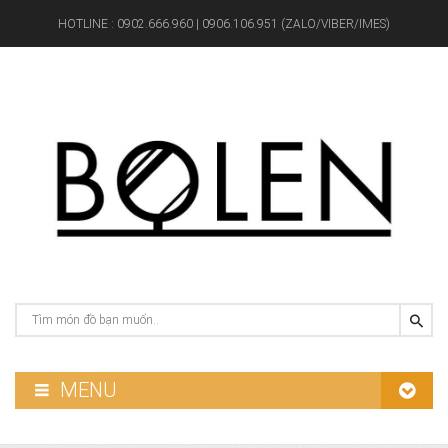
HOTLINE :
0902.666.960 | 0906.106.951 (ZALO/VIBER/IMES)
MENU
GƯƠNG PHÒNG TẮM