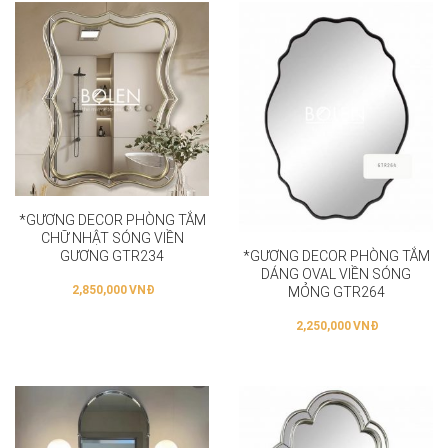
*GƯƠNG DECOR PHÒNG TẮM
CHỮ NHẬT SÓNG VIỀN
*GƯƠNG DECOR PHÒNG TẮM
GƯƠNG GTR234
DÁNG OVAL VIỀN SÓNG
2,850,000
VNĐ
MỎNG GTR264
2,250,000
VNĐ