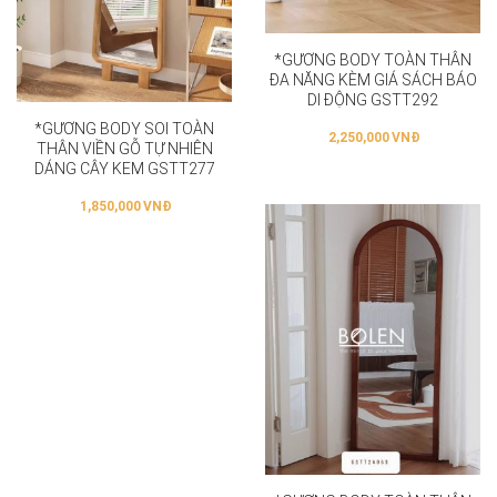
*GƯƠNG BODY TOÀN THÂN
ĐA NĂNG KÈM GIÁ SÁCH BÁO
DI ĐỘNG GSTT292
*GƯƠNG BODY SOI TOÀN
2,250,000
VNĐ
THÂN VIỀN GỖ TỰ NHIÊN
DÁNG CÂY KEM GSTT277
1,850,000
VNĐ