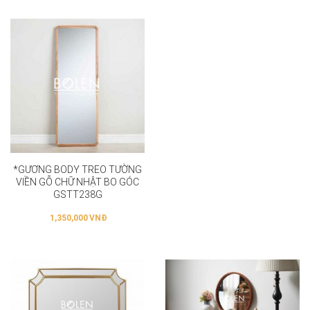
*GƯƠNG BODY TREO TƯỜNG
VIỀN GỖ CHỮ NHẬT BO GÓC
GSTT238G
1,350,000
VNĐ