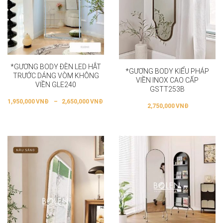
*GƯƠNG BODY ĐÈN LED HẮT
*GƯƠNG BODY KIỂU PHÁP
TRƯỚC DÁNG VÒM KHÔNG
VIỀN INOX CAO CẤP
VIỀN GLE240
GSTT253B
1,950,000
VNĐ
–
2,650,000
VNĐ
2,750,000
VNĐ