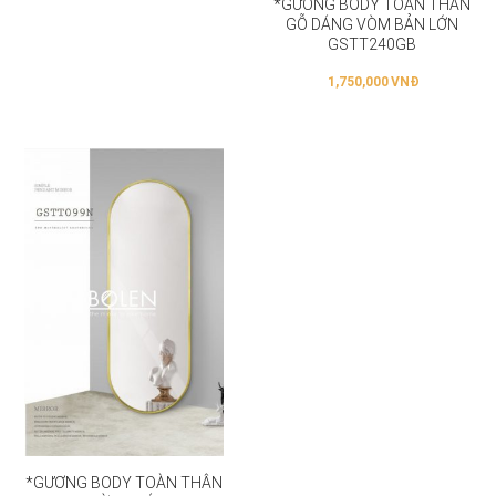
*GƯƠNG BODY TOÀN THÂN
GỖ DÁNG VÒM BẢN LỚN
GSTT240GB
1,750,000
VNĐ
*GƯƠNG BODY TOÀN THÂN