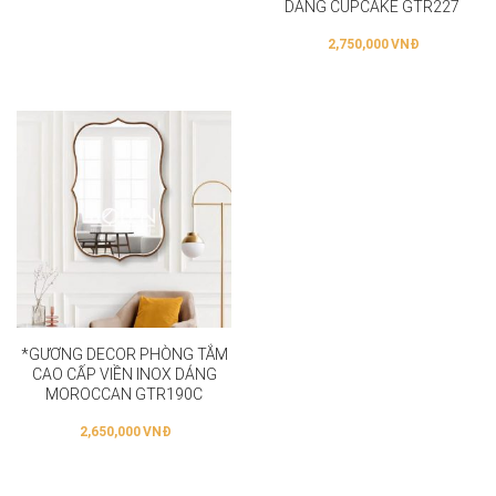
DÁNG CUPCAKE GTR227
2,750,000
VNĐ
*GƯƠNG DECOR PHÒNG TẮM
CAO CẤP VIỀN INOX DÁNG
MOROCCAN GTR190C
2,650,000
VNĐ