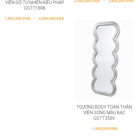
2,980,000
VNĐ
–
3,850,000
VNĐ
VIỀN GỖ TỰ NHIÊN KIỂU PHÁP
GSTT189B
1,850,000
VNĐ
–
2,050,000
VNĐ
*GƯƠNG BODY TOÀN THÂN
VIỀN SÓNG MÀU BẠC
GSTT258V
1,950,000
VNĐ