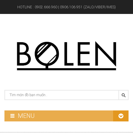
HOTLINE :
0902.666.960 | 0906.106.951 (ZALO/VIBER/IMES)
MENU
GƯƠNG PHÒNG TẮM