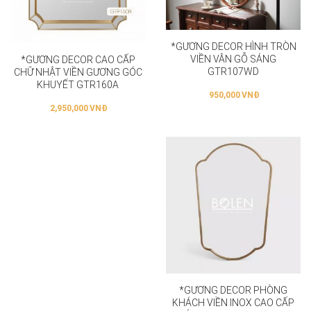
*GƯƠNG DECOR HÌNH TRÒN
VIỀN VÂN GỖ SÁNG
*GƯƠNG DECOR CAO CẤP
GTR107WD
CHỮ NHẬT VIỀN GƯƠNG GÓC
KHUYẾT GTR160A
950,000
VNĐ
2,950,000
VNĐ
*GƯƠNG DECOR PHÒNG
KHÁCH VIỀN INOX CAO CẤP