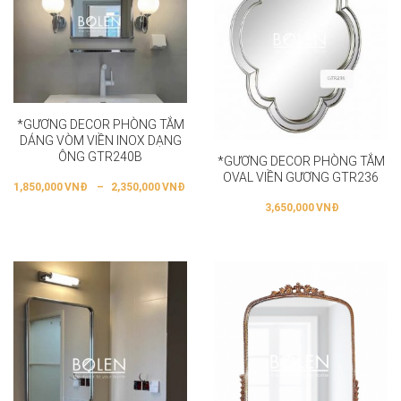
*GƯƠNG DECOR PHÒNG TẮM
DÁNG VÒM VIỀN INOX DẠNG
ÔNG GTR240B
*GƯƠNG DECOR PHÒNG TẮM
OVAL VIỀN GƯƠNG GTR236
1,850,000
VNĐ
–
2,350,000
VNĐ
3,650,000
VNĐ