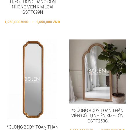
TREO TƯỜNG DÁNG CON
NHỘNG VIỀN KIM LOẠI
GSTT099N
1,250,000
VNĐ
–
1,650,000
VNĐ
*GƯƠNG BODY TOÀN THÂN
VIỀN GỖ TỰ NHIÊN SIZE LỚN
GSTT253C
*GƯƠNG BODY TOÀN THÂN