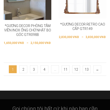
*GƯƠNG DECOR RETRO CAO
*GƯƠNG DECOR PHÒNG TẮM
CẤP GTR149
VIỀN INOX ỐNG CHỮ NHẬT BO
GÓC GTR098B
2,830,000
VNĐ
–
3,830,000
VNĐ
1,650,000
VNĐ
–
2,150,000
VNĐ
1
2
3
4
…
11
12
13
→
Gọi chúng tôi bất cứ khi nào bạn cần