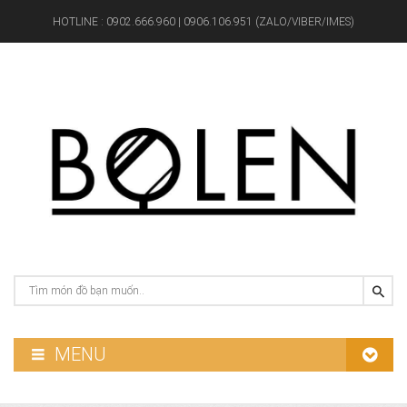
HOTLINE :
0902.666.960 | 0906.106.951 (ZALO/VIBER/IMES)
MENU
GƯƠNG PHÒNG TẮM