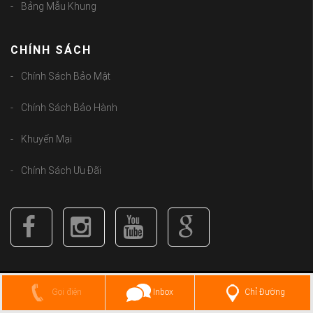
Bảng Mẫu Khung
CHÍNH SÁCH
Chính Sách Bảo Mật
Chính Sách Bảo Hành
Khuyến Mại
Chính Sách Ưu Đãi
Copyright (C) 2018
guongbolen.com
. All Rights Reserved.
Chỉ Đường
Gọi điện
Inbox