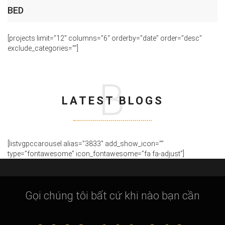
BED
[projects limit=”12″ columns=”6″ orderby=”date” order=”desc”
exclude_categories=””]
B
LATEST BLOGS
[listvgpccarousel alias=”3833″ add_show_icon=””
type=”fontawesome” icon_fontawesome=”fa fa-adjust”]
Gọi chúng tôi bất cứ khi nào bạn cần