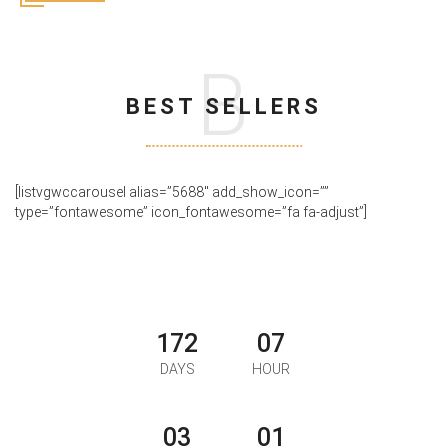
B
BEST SELLERS
[listvgwccarousel alias=”5688″ add_show_icon=””
type=”fontawesome” icon_fontawesome=”fa fa-adjust”]
172
07
DAYS
HOUR
03
01