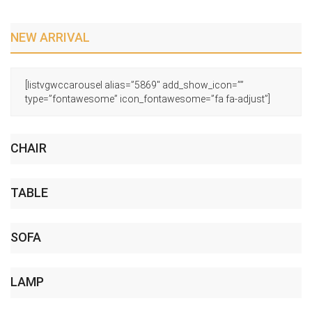
NEW ARRIVAL
[listvgwccarousel alias=”5869″ add_show_icon=””
type=”fontawesome” icon_fontawesome=”fa fa-adjust”]
CHAIR
TABLE
SOFA
LAMP