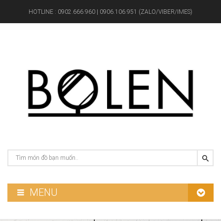
HOTLINE :
0902.666.960 | 0906.106.951 (ZALO/VIBER/IMES)
MENU
GƯƠNG PHÒNG TẮM