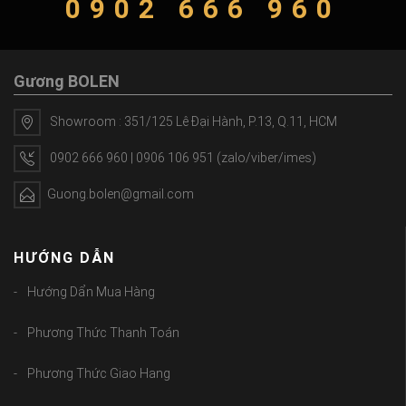
0902 666 960
Gương BOLEN
Showroom : 351/125 Lê Đại Hành, P.13, Q.11, HCM
0902 666 960 | 0906 106 951 (zalo/viber/imes)
Guong.bolen@gmail.com
HƯỚNG DẪN
Hướng Dẩn Mua Hàng
Phương Thức Thanh Toán
Phương Thức Giao Hang