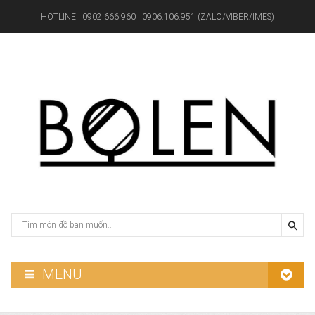
HOTLINE :
0902.666.960 | 0906.106.951 (ZALO/VIBER/IMES)
MENU
GƯƠNG PHÒNG TẮM