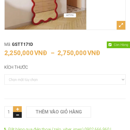
Mã:
GSTT171D
Còn Hàng
2,250,000
VNĐ
–
2,750,000
VNĐ
KÍCH THƯỚC
THÊM VÀO GIỎ HÀNG
Đặt hàng qua điện thoại (zalo, viber, imes) 0902.666.960 |