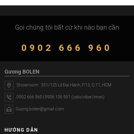
Gọi chúng tôi bất cứ khi nào bạn cần
0902 666 960
Gương BOLEN
Showroom : 351/125 Lê Đại Hành, P.13, Q.11, HCM
0902 666 960 | 0906 106 951 (zalo/viber/imes)
Guong.bolen@gmail.com
HƯỚNG DẪN