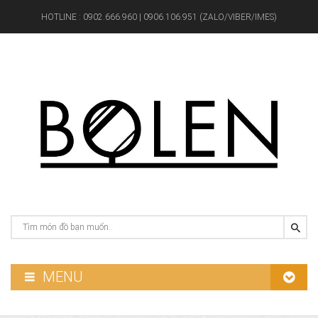
HOTLINE :
0902.666.960 | 0906.106.951 (ZALO/VIBER/IMES)
MENU
GƯƠNG PHÒNG TẮM