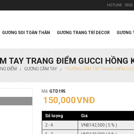
HOTLINE :
0902.
Search
GƯƠNG SOI TOÀN THÂN
GƯƠNG TRANG TRÍ DECOR
GƯƠNG T
M TAY TRANG ĐIỂM GUCCI HỒNG 
NG ĐIỂM
GƯƠNG CẦM TAY
*GƯƠNG CẦM TAY TRANG ĐIỂM GUC
/
/
Mã:
GTD195
150,000
VNĐ
Số lượng
Giá
2 - 4
VNĐ142,500 ( 5 % )