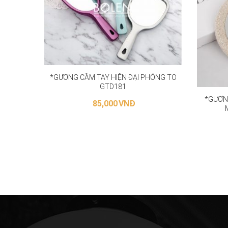
*GƯƠNG CẦM TAY HIỆN ĐẠI PHÓNG TO
GTD181
*GƯƠN
85,000
VNĐ
LỰA CHỌN CÁC TÙY CHỌN