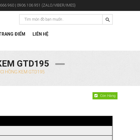
666.960 | 0906.106.951 (ZALO/VIBER/IMES)
RANG ĐIỂM
LIÊN HỆ
KEM GTD195
CI HỒNG KEM GTD195
Còn Hàng