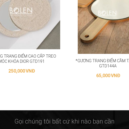
G TRANG ĐIỂM CAO CẤP TREO
*GƯƠNG TRANG ĐIỂM CẦM T
MÓC KHÓA DIOR GTD191
GTD144A
250,000
VNĐ
65,000
VNĐ
THÊM VÀO GIỎ HÀNG
THÊM VÀO GIỎ HÀNG
Gọi chúng tôi bất cứ khi nào bạn cần