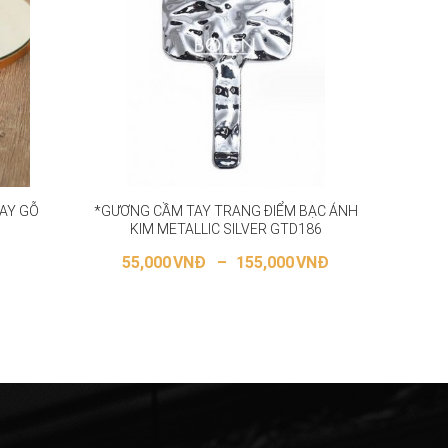
*GƯƠN
*GƯƠNG CẦM TAY TRANG ĐIỂM BẠC ÁNH
AY GỖ
KIM METALLIC SILVER GTD186
55,000
VNĐ
–
155,000
VNĐ
LỰA CHỌN CÁC TÙY CHỌN