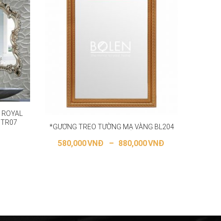
 ROYAL
GTR07
*GƯƠNG TREO TƯỜNG MẠ VÀNG BL204
*GƯƠ
580,000
VNĐ
–
880,000
VNĐ
ỌN
LỰA CHỌN CÁC TÙY CHỌN