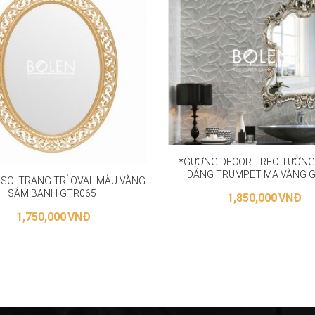
*GƯƠNG DECOR TREO TƯỜNG
DÁNG TRUMPET MẠ VÀNG 
OI TRANG TRÍ OVAL MÀU VÀNG
SÂM BANH GTR065
1,850,000
VNĐ
1,750,000
VNĐ
LỰA CHỌN CÁC TÙY CH
THÊM VÀO GIỎ HÀNG