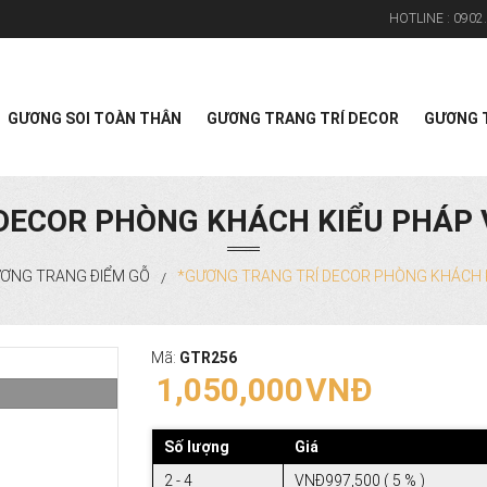
HOTLINE :
0902.
Search
GƯƠNG SOI TOÀN THÂN
GƯƠNG TRANG TRÍ DECOR
GƯƠNG T
DECOR PHÒNG KHÁCH KIỂU PHÁP 
ƠNG TRANG ĐIỂM GỖ
*GƯƠNG TRANG TRÍ DECOR PHÒNG KHÁCH K
/
Mã:
GTR256
1,050,000
VNĐ
Số lượng
Giá
2 - 4
VNĐ997,500 ( 5 % )