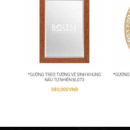
*GƯƠNG TREO TƯỜNG VỆ SINH KHUNG
*GƯƠNG S
NÂU TỰ NHIÊN BL073
580,000
VNĐ
LỰA CHỌN CÁC TÙY CHỌN