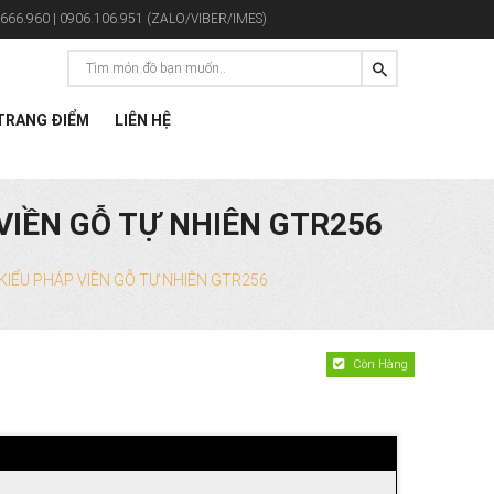
666.960 | 0906.106.951 (ZALO/VIBER/IMES)
RANG ĐIỂM
LIÊN HỆ
VIỀN GỖ TỰ NHIÊN GTR256
IỂU PHÁP VIỀN GỖ TỰ NHIÊN GTR256
Còn Hàng