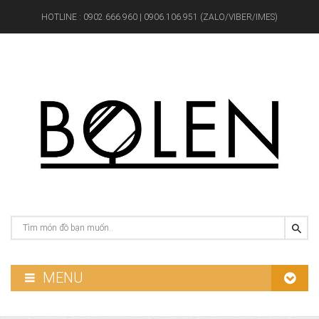
HOTLINE :
0902.666.960 | 0906.106.951 (ZALO/VIBER/IMES)
MENU
GƯƠNG PHÒNG TẮM