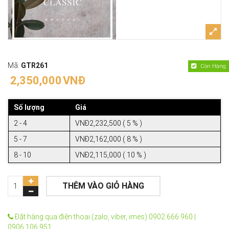
Mã:
GTR261
Còn Hàng
2,350,000
VNĐ
Số lượng
Giá
2 - 4
VNĐ2,232,500 ( 5 % )
5 - 7
VNĐ2,162,000 ( 8 % )
8 - 10
VNĐ2,115,000 ( 10 % )
THÊM VÀO GIỎ HÀNG
Đặt hàng qua điện thoại (zalo, viber, imes) 0902.666.960 |
0906.106.951