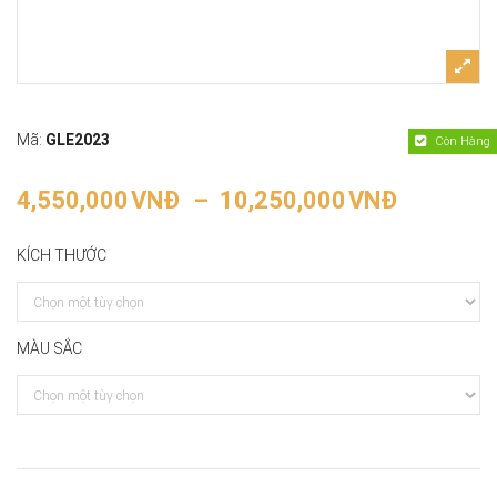
GƯƠNG PHONG CÁCH ROYAL
GƯƠNG PHONG CÁCH NORDIC
GƯƠNG PHONG CÁCH RUSTIC
Mã:
GLE2023
Còn Hàng
GƯƠNG TRANG ĐIỂM
4,550,000
VNĐ
–
10,250,000
VNĐ
GƯƠNG TRANG ĐIỂM INOX
KÍCH THƯỚC
GƯƠNG TRANG ĐIỂM NHỰA
GƯƠNG TRANG ĐIỂM GỖ
MÀU SẮC
GƯƠNG CẦM TAY
GƯƠNG ĐÈN LED TRANG ĐIỂM
LIÊN HỆ