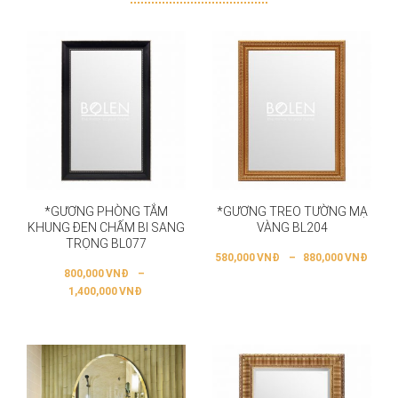
*GƯƠNG PHÒNG TẮM
*GƯƠNG TREO TƯỜNG MẠ
KHUNG ĐEN CHẤM BI SANG
VÀNG BL204
TRỌNG BL077
580,000
VNĐ
–
880,000
VNĐ
800,000
VNĐ
–
1,400,000
VNĐ