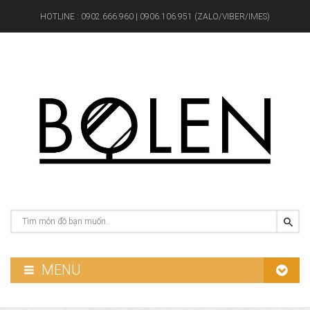
HOTLINE :
0902.666.960 | 0906.106.951 (ZALO/VIBER/IMES)
MENU
GƯƠNG PHÒNG TẮM