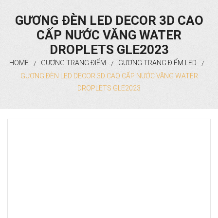
GƯƠNG NHÀ TẮM CỔ ĐIỂN
GƯƠNG ĐÈN LED DECOR 3D CAO
CẤP NƯỚC VĂNG WATER
GƯƠNG PHÒNG TẮM HIỆN ĐẠI
DROPLETS GLE2023
GƯƠNG ĐÈN LED PHÒNG TẮM
HOME
GƯƠNG TRANG ĐIỂM
GƯƠNG TRANG ĐIỂM LED
/
/
/
GƯƠNG ĐÈN LED DECOR 3D CAO CẤP NƯỚC VĂNG WATER
PHỤ KIỆN PHÒNG TẮM
DROPLETS GLE2023
GƯƠNG SOI TOÀN THÂN
GƯƠNG TOÀN THÂN CỔ ĐIỂN
GƯƠNG ĐỨNG HIỆN ĐẠI
GƯƠNG TREO TƯỜNG ĐÈN LED
GƯƠNG TRANG TRÍ DECOR