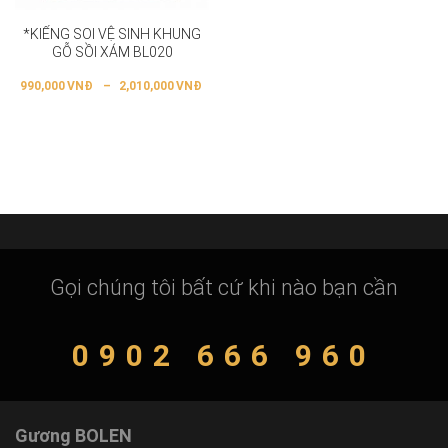
*KIẾNG SOI VỆ SINH KHUNG
GỖ SỒI XÁM BL020
990,000
VNĐ
–
2,010,000
VNĐ
Gọi chúng tôi bất cứ khi nào bạn cần
0902 666 960
Gương BOLEN