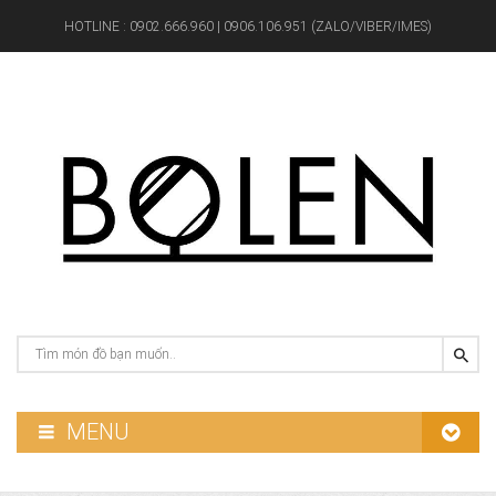
HOTLINE :
0902.666.960 | 0906.106.951 (ZALO/VIBER/IMES)
MENU
GƯƠNG PHÒNG TẮM