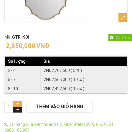
Mã:
GTR190I
Còn Hàng
2,850,000
VNĐ
Số lượng
Giá
2 - 4
VNĐ2,707,500 ( 5 % )
5 - 7
VNĐ2,565,000 ( 10 % )
8 - 10
VNĐ2,422,500 ( 15 % )
THÊM VÀO GIỎ HÀNG
Đặt hàng qua điện thoại (zalo, viber, imes) 0902.666.960 |
0906.106.951