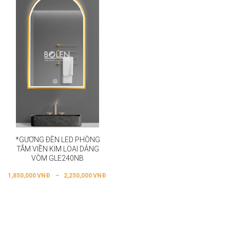
*GƯƠNG ĐÈN LED PHÒNG
TẮM VIỀN KIM LOẠI DÁNG
VÒM GLE240NB
1,850,000
VNĐ
–
2,250,000
VNĐ