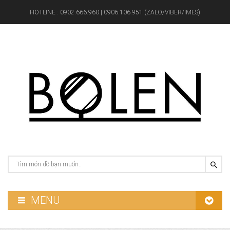
HOTLINE :
0902.666.960 | 0906.106.951 (ZALO/VIBER/IMES)
MENU
GƯƠNG PHÒNG TẮM