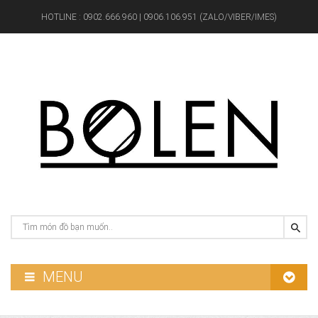
HOTLINE :
0902.666.960 | 0906.106.951 (ZALO/VIBER/IMES)
MENU
GƯƠNG PHÒNG TẮM