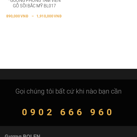
*GƯƠNG PHÒNG TẮM VIỀN
GỖ SỒI BẮC MỸ BL017
890,000
VNĐ
–
1,910,000
VNĐ
Gọi chúng tôi bất cứ khi nào bạn cần
0902 666 960
Gương BOLEN