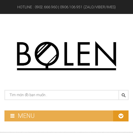
HOTLINE :
0902.666.960 | 0906.106.951 (ZALO/VIBER/IMES)
MENU
GƯƠNG PHÒNG TẮM