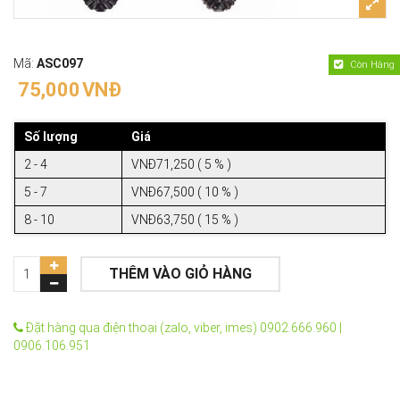
Mã:
ASC097
Còn Hàng
75,000
VNĐ
Số lượng
Giá
2 - 4
VNĐ71,250 ( 5 % )
5 - 7
VNĐ67,500 ( 10 % )
8 - 10
VNĐ63,750 ( 15 % )
THÊM VÀO GIỎ HÀNG
Đặt hàng qua điện thoại (zalo, viber, imes) 0902.666.960 |
0906.106.951