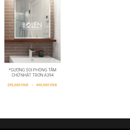
*GƯƠNG SOI PHÒNG TẮM
CHỮ NHẬT TRƠN A394
295,000
VNĐ
–
490,000
VNĐ