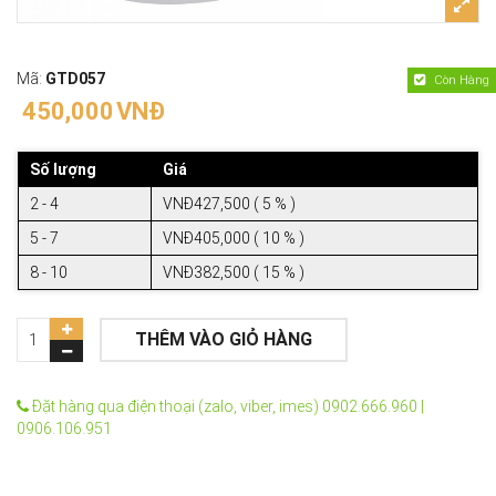
Mã:
GTD057
Còn Hàng
450,000
VNĐ
Số lượng
Giá
2 - 4
VNĐ427,500 ( 5 % )
5 - 7
VNĐ405,000 ( 10 % )
8 - 10
VNĐ382,500 ( 15 % )
THÊM VÀO GIỎ HÀNG
Đặt hàng qua điện thoại (zalo, viber, imes) 0902.666.960 |
0906.106.951