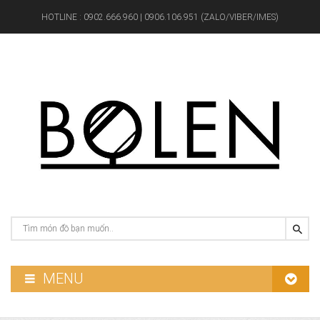
HOTLINE :
0902.666.960 | 0906.106.951 (ZALO/VIBER/IMES)
MENU
GƯƠNG PHÒNG TẮM