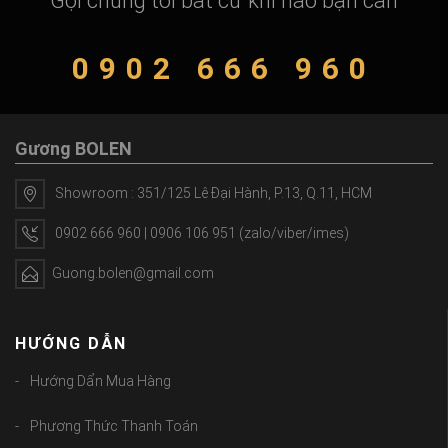
Gọi chúng tôi bất cứ khi nào bạn cần
0902 666 960
Gương BOLEN
Showroom : 351/125 Lê Đại Hành, P.13, Q.11, HCM
0902 666 960 | 0906 106 951 (zalo/viber/imes)
Guong.bolen@gmail.com
HƯỚNG DẪN
Hướng Dẩn Mua Hàng
Phương Thức Thanh Toán