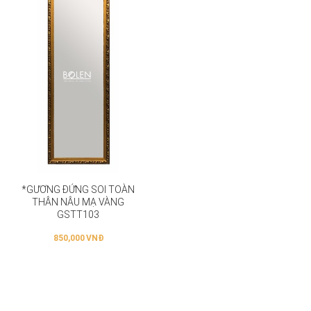
*GƯƠNG ĐỨNG SOI TOÀN
THÂN NÂU MẠ VÀNG
GSTT103
850,000
VNĐ