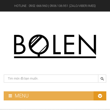
HOTLINE :
0902.666.960 | 0906.106.951 (ZALO/VIBER/IMES)
MENU
GƯƠNG PHÒNG TẮM