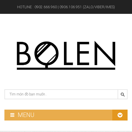
HOTLINE :
0902.666.960 | 0906.106.951 (ZALO/VIBER/IMES)
MENU
GƯƠNG PHÒNG TẮM