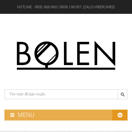
HOTLINE :
0902.666.960 | 0906.106.951 (ZALO/VIBER/IMES)
MENU
GƯƠNG PHÒNG TẮM