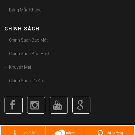
Bảng Mẫu Khung
CHÍNH SÁCH
Chính Sách Bảo Mật
Chính Sách Bảo Hành
Khuyến Mại
Chính Sách Ưu Đãi
Copyright (C) 2018
guongbolen.com
. All Rights Reserved.
Chỉ Đường
Gọi điện
Inbox