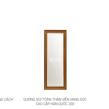
*GƯƠN
GƯƠNG SOI TOÀN THÂN VIỀN VÀNG SỌC
NG CÁCH
CAO CẤP HÀN QUỐC 200