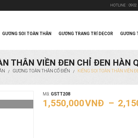
HOTLINE :
0902.
Search
GƯƠNG SOI TOÀN THÂN
GƯƠNG TRANG TRÍ DECOR
GƯƠNG T
ÀN THÂN VIỀN ĐEN CHỈ ĐEN HÀN
ÂN
GƯƠNG TOÀN THÂN CỔ ĐIỂN
KIẾNG SOI TOÀN THÂN VIỀN 
/
/
Mã:
GSTT208
1,550,000
VNĐ
–
2,15