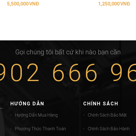
5,500,000
VNĐ
1,250,000
VNĐ
THÊM VÀO GIỎ HÀNG
THÊM VÀO GIỎ HÀNG
Gọi chúng tôi bất cứ khi nào bạn cần
902 666 9
HƯỚNG DẪN
CHÍNH SÁCH
Hướng Dẩn Mua Hàng
Chính Sách Bảo Mật
Phương Thức Thanh Toán
Chính Sách Bảo Hành