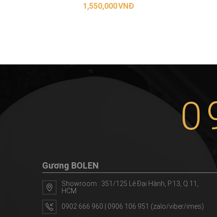
1,550,000
VNĐ
THÊM VÀO GIỎ HÀNG
0
Gương BOLEN
Showroom : 351/125 Lê Đại Hành, P.13, Q.11,
HCM
0902 666 960 | 0906 106 951 (zalo/viber/imes)