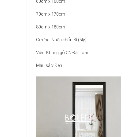
60cm x 160cm
70cm x 170cm
80cm x 180cm
Gương: Nhập khẩu Bỉ (5ly)
Viền: Khung gỗ CN Đài Loan
Màu sắc: Đen