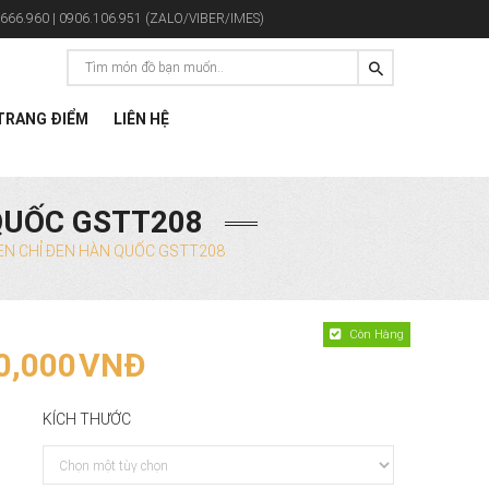
666.960 | 0906.106.951 (ZALO/VIBER/IMES)
RANG ĐIỂM
LIÊN HỆ
 QUỐC GSTT208
ĐEN CHỈ ĐEN HÀN QUỐC GSTT208
Còn Hàng
0,000
VNĐ
KÍCH THƯỚC