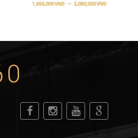
1,650,000
VNĐ
–
2,080,000
VNĐ
LỰA CHỌN CÁC TÙY CHỌN
60