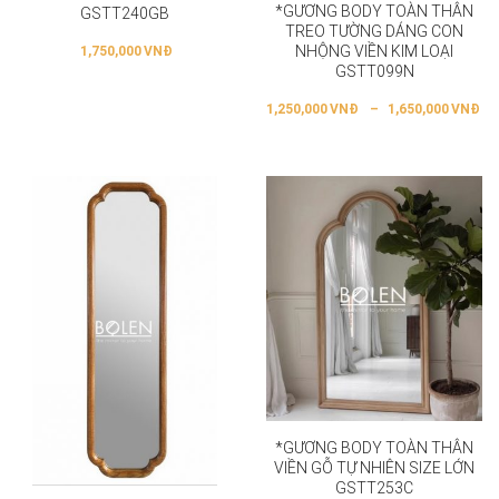
*GƯƠNG BODY TOÀN THÂN
GSTT240GB
TREO TƯỜNG DÁNG CON
NHỘNG VIỀN KIM LOẠI
1,750,000
VNĐ
GSTT099N
1,250,000
VNĐ
–
1,650,000
VNĐ
*GƯƠNG BODY TOÀN THÂN
VIỀN GỖ TỰ NHIÊN SIZE LỚN
GSTT253C