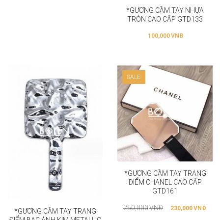
*GƯƠNG CẦM TAY NHỰA
TRÒN CAO CẤP GTD133
100,000
VNĐ
SALE
*GƯƠNG CẦM TAY TRANG
ĐIỂM CHANEL CAO CẤP
GTD161
250,000
VNĐ
230,000
VNĐ
*GƯƠNG CẦM TAY TRANG
ĐIỂM BẠC ÁNH KIM METALLIC