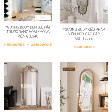
*GƯƠNG BODY ĐÈN LED HẮT
*GƯƠNG BODY KIỂU PHÁP
TRƯỚC DÁNG VÒM KHÔNG
VIỀN INOX CAO CẤP
VIỀN GLE240
GSTT253B
1,950,000
VNĐ
–
2,650,000
VNĐ
2,750,000
VNĐ