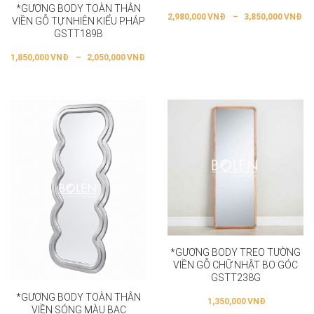
*GƯƠNG BODY TOÀN THÂN
2,980,000
VNĐ
–
3,850,000
VNĐ
VIỀN GỖ TỰ NHIÊN KIỂU PHÁP
GSTT189B
1,850,000
VNĐ
–
2,050,000
VNĐ
*GƯƠNG BODY TREO TƯỜNG
VIỀN GỖ CHỮ NHẬT BO GÓC
GSTT238G
*GƯƠNG BODY TOÀN THÂN
1,350,000
VNĐ
VIỀN SÓNG MÀU BẠC