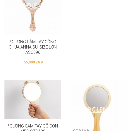
*GƯƠNG CẦM TAY CÔNG
CHÚA ANNA SUI SIZE LỚN
ASC096
55,000
VNĐ
*GƯƠNG CẦM TAY GỖ CON