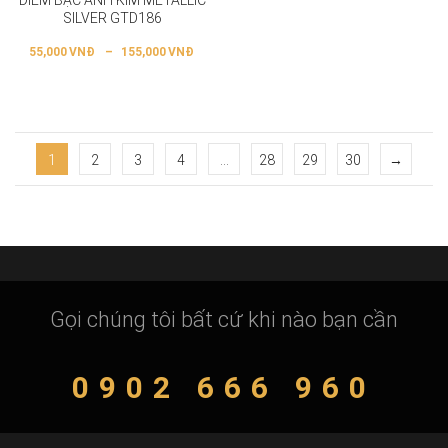
SILVER GTD186
55,000
VNĐ
–
155,000
VNĐ
1
2
3
4
…
28
29
30
→
Gọi chúng tôi bất cứ khi nào bạn cần
0902 666 960