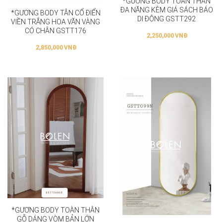
*GƯƠNG BODY TOÀN THÂN
ĐA NĂNG KÈM GIÁ SÁCH BÁO
*GƯƠNG BODY TÂN CỔ ĐIỂN
DI ĐỘNG GSTT292
VIỀN TRẮNG HOA VĂN VÀNG
CÓ CHÂN GSTT176
2,250,000
VNĐ
2,850,000
VNĐ
*GƯƠNG BODY TOÀN THÂN
GỖ DÁNG VÒM BẢN LỚN