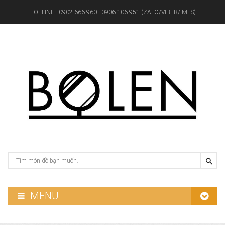
HOTLINE :
0902.666.960 | 0906.106.951 (ZALO/VIBER/IMES)
MENU
GƯƠNG PHÒNG TẮM