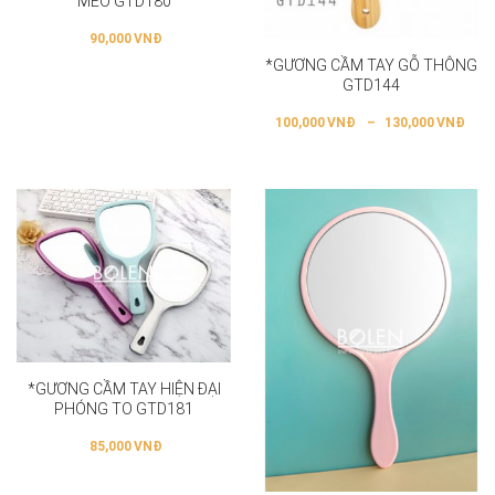
MÈO GTD180
90,000
VNĐ
*GƯƠNG CẦM TAY GỖ THÔNG
GTD144
100,000
VNĐ
–
130,000
VNĐ
*GƯƠNG CẦM TAY HIỆN ĐẠI
PHÓNG TO GTD181
85,000
VNĐ