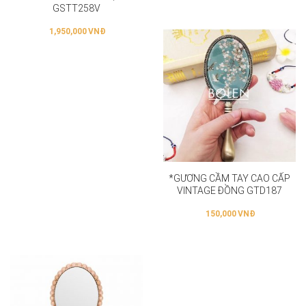
GSTT258V
1,950,000
VNĐ
*GƯƠNG CẦM TAY CAO CẤP
VINTAGE ĐỒNG GTD187
150,000
VNĐ