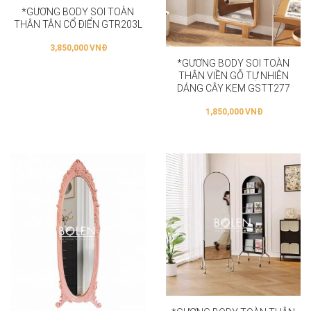
*GƯƠNG BODY SOI TOÀN
THÂN TÂN CỔ ĐIỂN GTR203L
3,850,000
VNĐ
*GƯƠNG BODY SOI TOÀN
THÂN VIỀN GỖ TỰ NHIÊN
DÁNG CÂY KEM GSTT277
1,850,000
VNĐ