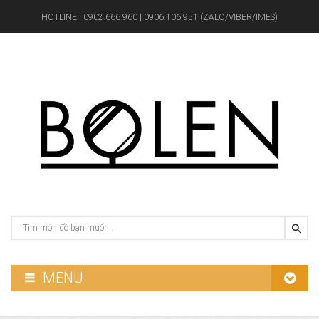
HOTLINE :
0902.666.960 | 0906.106.951 (ZALO/VIBER/IMES)
MENU
GƯƠNG PHÒNG TẮM