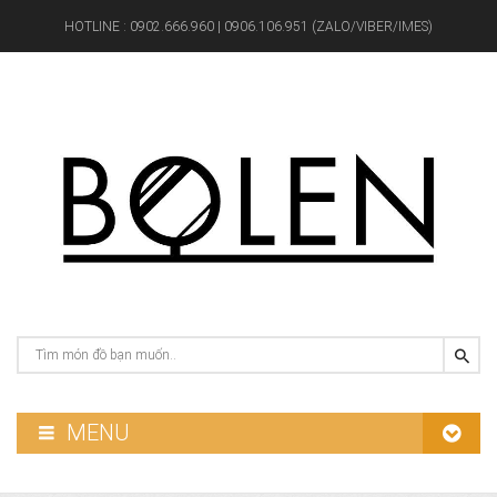
HOTLINE :
0902.666.960 | 0906.106.951 (ZALO/VIBER/IMES)
MENU
GƯƠNG PHÒNG TẮM