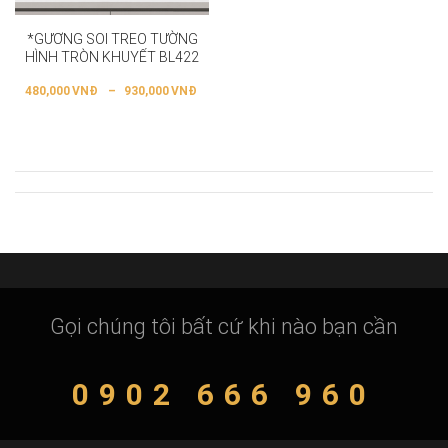
*GƯƠNG SOI TREO TƯỜNG
HÌNH TRÒN KHUYẾT BL422
480,000
VNĐ
–
930,000
VNĐ
Gọi chúng tôi bất cứ khi nào bạn cần
0902 666 960