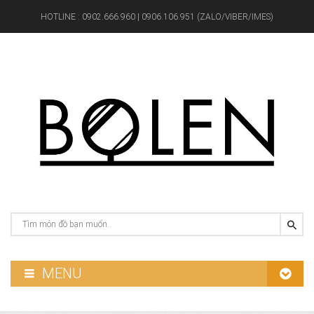
HOTLINE :
0902.666.960 | 0906.106.951 (ZALO/VIBER/IMES)
MENU
GƯƠNG PHÒNG TẮM