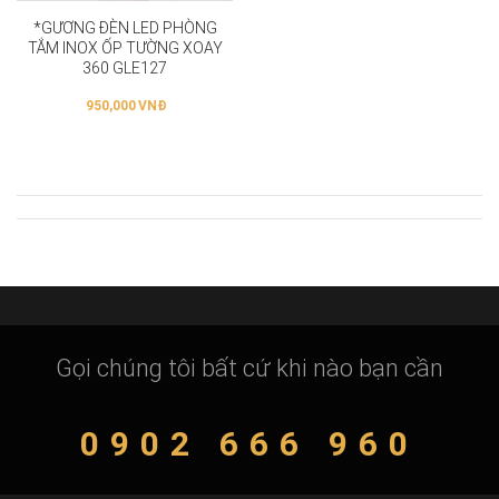
*GƯƠNG ĐÈN LED PHÒNG
TẮM INOX ỐP TƯỜNG XOAY
360 GLE127
950,000
VNĐ
Gọi chúng tôi bất cứ khi nào bạn cần
0902 666 960