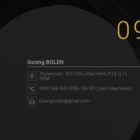
0
Gương BOLEN
Showroom : 351/125 Lê Đại Hành, P.13, Q.11,
HCM
0902 666 960 | 0906 106 951 (zalo/viber/imes)
Guong.bolen@gmail.com