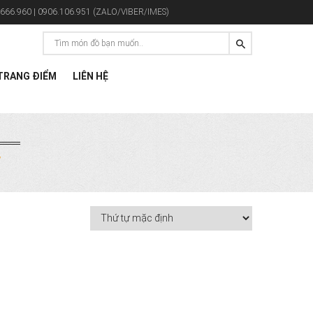
666.960 | 0906.106.951 (ZALO/VIBER/IMES)
RANG ĐIỂM
LIÊN HỆ
”