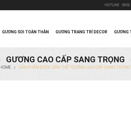
HOTLINE :
0902.
Search
GƯƠNG SOI TOÀN THÂN
GƯƠNG TRANG TRÍ DECOR
GƯƠNG T
GƯƠNG CAO CẤP SANG TRỌNG
HOME
SẢN PHẨM ĐƯỢC GẮN THẺ “GƯƠNG CAO CẤP SANG TRỌNG
/