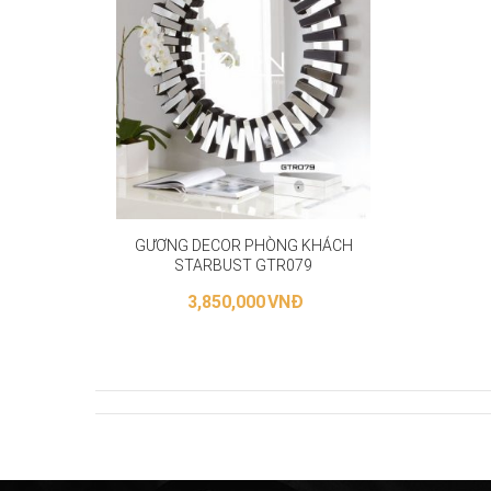
GƯƠNG DECOR PHÒNG KHÁCH
STARBUST GTR079
3,850,000
VNĐ
THÊM VÀO GIỎ HÀNG