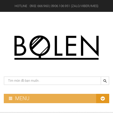
HOTLINE :
0902.666.960 | 0906.106.951 (ZALO/VIBER/IMES)
MENU
GƯƠNG PHÒNG TẮM