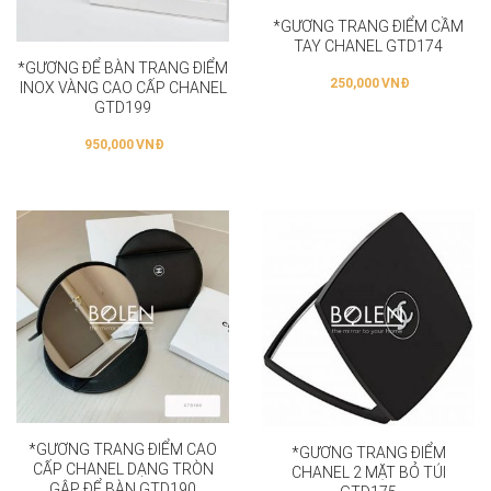
*GƯƠNG TRANG ĐIỂM CẦM
TAY CHANEL GTD174
*GƯƠNG ĐỂ BÀN TRANG ĐIỂM
250,000
VNĐ
INOX VÀNG CAO CẤP CHANEL
GTD199
950,000
VNĐ
*GƯƠNG TRANG ĐIỂM CAO
*GƯƠNG TRANG ĐIỂM
CẤP CHANEL DẠNG TRÒN
CHANEL 2 MẶT BỎ TÚI
GẬP ĐỂ BÀN GTD190