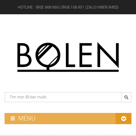
HOTLINE :
0902.666.960 | 0906.106.951 (ZALO/VIBER/IMES)
MENU
GƯƠNG PHÒNG TẮM