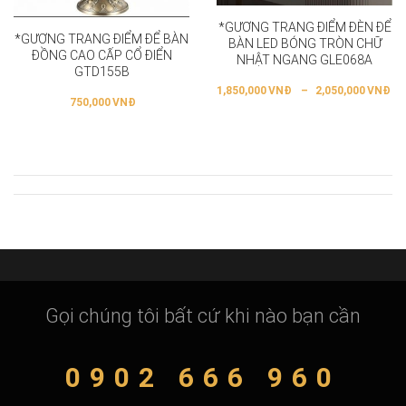
*GƯƠNG TRANG ĐIỂM ĐÈN ĐỂ
*GƯƠNG TRANG ĐIỂM ĐỂ BÀN
BÀN LED BÓNG TRÒN CHỮ
ĐỒNG CAO CẤP CỔ ĐIỂN
NHẬT NGANG GLE068A
GTD155B
1,850,000
VNĐ
–
2,050,000
VNĐ
750,000
VNĐ
Gọi chúng tôi bất cứ khi nào bạn cần
0902 666 960