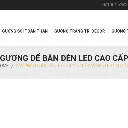
HOTLINE :
0902.
Search
GƯƠNG SOI TOÀN THÂN
GƯƠNG TRANG TRÍ DECOR
GƯƠNG T
GƯƠNG ĐỂ BÀN ĐÈN LED CAO CẤ
OME
SẢN PHẨM ĐƯỢC GẮN THẺ “GƯƠNG ĐỂ BÀN ĐÈN LED CAO CẤ
/