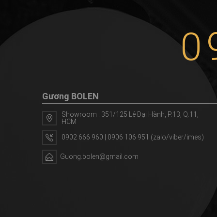
0
Gương BOLEN
Showroom : 351/125 Lê Đại Hành, P.13, Q.11,
HCM
0902 666 960 | 0906 106 951 (zalo/viber/imes)
Guong.bolen@gmail.com