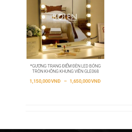
*GƯƠNG TRANG ĐIỂM ĐÈN LED BÓNG
TRÒN KHÔNG KHUNG VIỀN GLE068
1,150,000
VNĐ
–
1,650,000
VNĐ
LỰA CHỌN CÁC TÙY CHỌN