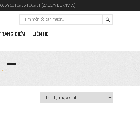
666.960 | 0906.106.951 (ZALO/VIBER/IMES)
RANG ĐIỂM
LIÊN HỆ
P
P”