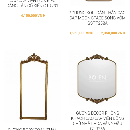
CAO CẤP VIỀN INOX KIỂU
DÁNG TÂN CỔ ĐIỂN GTR231
*GƯƠNG SOI TOÀN THÂN CAO
4,150,000
VNĐ
CẤP MOON SPACE SÓNG VÒM
GSTT258A
1,950,000
VNĐ
–
2,350,000
VNĐ
GƯƠNG DECOR PHÒNG
KHÁCH CAO CẤP VIỀN ĐỒNG
CHỮ NHẬT HOA VĂN 2 ĐẦU
GTR266
GƯƠNG BODY TOÀN THÂN