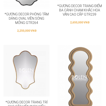
*GƯƠNG DECOR TRANG ĐIỂM
BA CÁNH CHẠM KHẮC HOA
*GƯƠNG DECOR PHÒNG TẮM
VĂN CAO CẤP GTR239
DÁNG OVAL VIỀN SÓNG
MỎNG GTR264
2,650,000
VNĐ
2,250,000
VNĐ
*GƯƠNG DECOR TRANG TRÍ