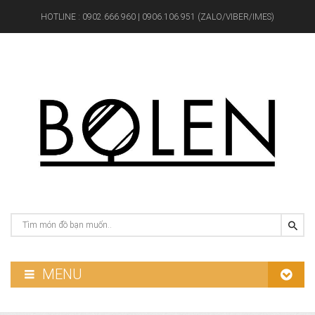
HOTLINE :
0902.666.960 | 0906.106.951 (ZALO/VIBER/IMES)
MENU
GƯƠNG PHÒNG TẮM