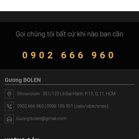
Gọi chúng tôi bất cứ khi nào bạn cần
0902 666 960
Gương BOLEN
Showroom : 351/125 Lê Đại Hành, P.13, Q.11, HCM
0902 666 960 | 0906 106 951 (zalo/viber/imes)
Guong.bolen@gmail.com