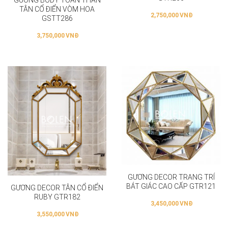
TÂN CỔ ĐIỂN VÒM HOA
2,750,000
VNĐ
GSTT286
3,750,000
VNĐ
GƯƠNG DECOR TRANG TRÍ
BÁT GIÁC CAO CẤP GTR121
GƯƠNG DECOR TÂN CỔ ĐIỂN
RUBY GTR182
3,450,000
VNĐ
3,550,000
VNĐ