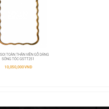
SOI TOÀN THÂN VIỀN GỖ DÁNG
SÓNG TÓC GSTT251
10,050,000
VNĐ
THÊM VÀO GIỎ HÀNG