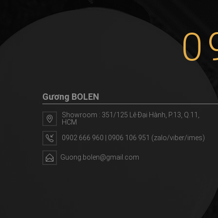
0
Gương BOLEN
Showroom : 351/125 Lê Đại Hành, P.13, Q.11,
HCM
0902 666 960 | 0906 106 951 (zalo/viber/imes)
Guong.bolen@gmail.com