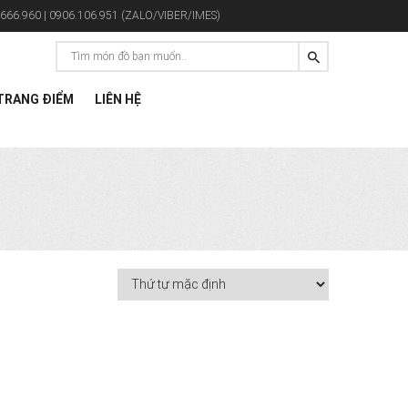
666.960 | 0906.106.951 (ZALO/VIBER/IMES)
RANG ĐIỂM
LIÊN HỆ