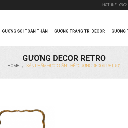
HOTLINE :
0902.
Search
GƯƠNG SOI TOÀN THÂN
GƯƠNG TRANG TRÍ DECOR
GƯƠNG T
GƯƠNG DECOR RETRO
HOME
SẢN PHẨM ĐƯỢC GẮN THẺ “GƯƠNG DECOR RETRO”
/