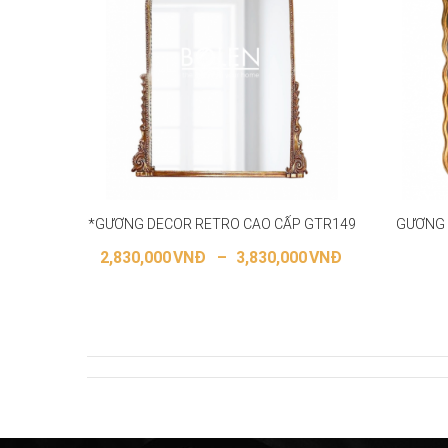
*GƯƠNG DECOR RETRO CAO CẤP GTR149
GƯƠNG 
2,830,000
VNĐ
–
3,830,000
VNĐ
LỰA CHỌN CÁC TÙY CHỌN