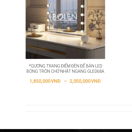
*GƯƠNG TRANG ĐIỂM ĐÈN ĐỂ BÀN LED
BÓNG TRÒN CHỮ NHẬT NGANG GLE068A
1,850,000
VNĐ
–
2,050,000
VNĐ
LỰA CHỌN CÁC TÙY CHỌN