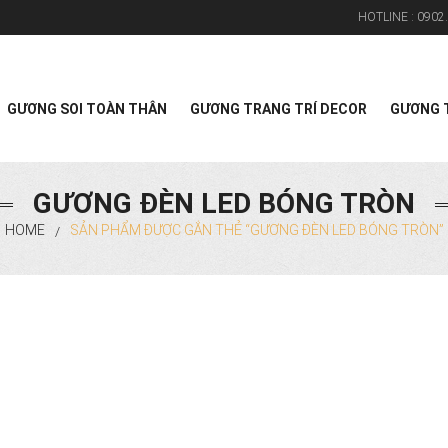
HOTLINE :
0902.
Search
GƯƠNG SOI TOÀN THÂN
GƯƠNG TRANG TRÍ DECOR
GƯƠNG T
GƯƠNG ĐÈN LED BÓNG TRÒN
HOME
SẢN PHẨM ĐƯỢC GẮN THẺ “GƯƠNG ĐÈN LED BÓNG TRÒN”
/