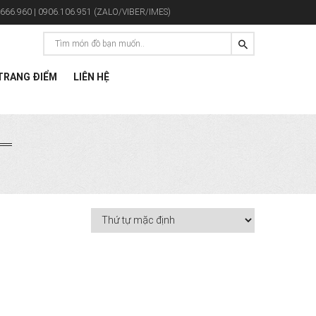
666.960 | 0906.106.951 (ZALO/VIBER/IMES)
RANG ĐIỂM
LIÊN HỆ