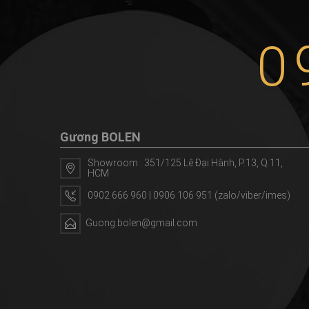
0
Gương BOLEN
Showroom : 351/125 Lê Đại Hành, P.13, Q.11,
HCM
0902 666 960 | 0906 106 951 (zalo/viber/imes)
Guong.bolen@gmail.com