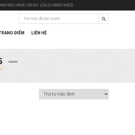
666.960 | 0906.106.951 (ZALO/VIBER/IMES)
RANG ĐIỂM
LIÊN HỆ
5
5”