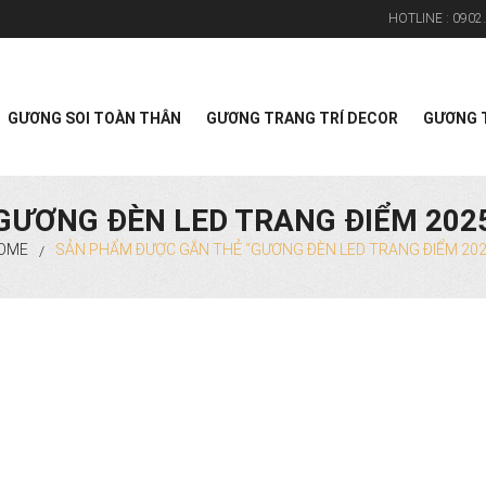
HOTLINE :
0902.
Search
GƯƠNG SOI TOÀN THÂN
GƯƠNG TRANG TRÍ DECOR
GƯƠNG T
GƯƠNG ĐÈN LED TRANG ĐIỂM 202
OME
SẢN PHẨM ĐƯỢC GẮN THẺ “GƯƠNG ĐÈN LED TRANG ĐIỂM 202
/