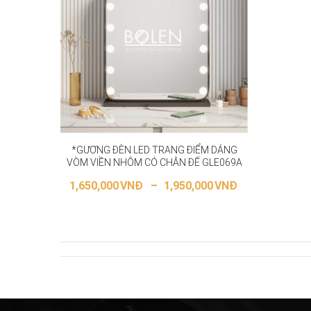
*GƯƠNG ĐÈN LED TRANG ĐIỂM DÁNG
VÒM VIỀN NHÔM CÓ CHÂN ĐẾ GLE069A
1,650,000
VNĐ
–
1,950,000
VNĐ
LỰA CHỌN CÁC TÙY CHỌN