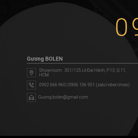
0
Gương BOLEN
Showroom : 351/125 Lê Đại Hành, P.13, Q.11,
HCM
0902 666 960 | 0906 106 951 (zalo/viber/imes)
Guong.bolen@gmail.com