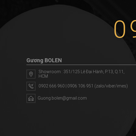
0
Gương BOLEN
Showroom : 351/125 Lê Đại Hành, P.13, Q.11,
HCM
0902 666 960 | 0906 106 951 (zalo/viber/imes)
Guong.bolen@gmail.com