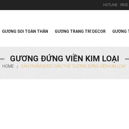
HOTLINE :
0902.
Search
GƯƠNG SOI TOÀN THÂN
GƯƠNG TRANG TRÍ DECOR
GƯƠNG T
GƯƠNG ĐỨNG VIỀN KIM LOẠI
HOME
SẢN PHẨM ĐƯỢC GẮN THẺ “GƯƠNG ĐỨNG VIỀN KIM LOẠI”
/