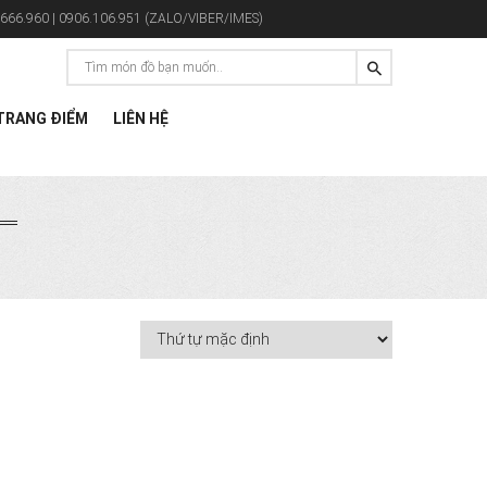
666.960 | 0906.106.951 (ZALO/VIBER/IMES)
RANG ĐIỂM
LIÊN HỆ