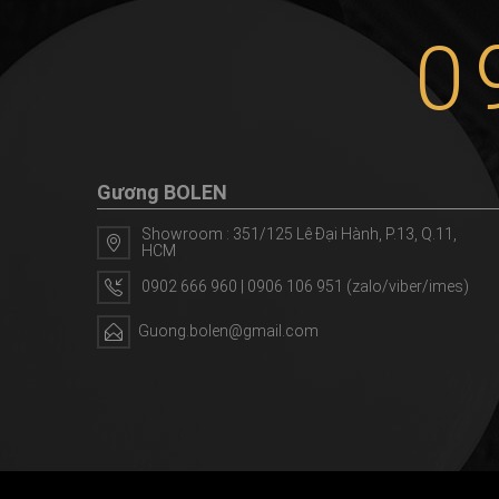
0
Gương BOLEN
Showroom : 351/125 Lê Đại Hành, P.13, Q.11,
HCM
0902 666 960 | 0906 106 951 (zalo/viber/imes)
Guong.bolen@gmail.com