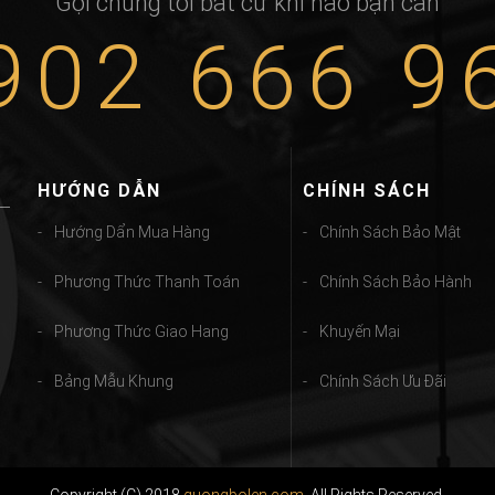
Gọi chúng tôi bất cứ khi nào bạn cần
902 666 9
HƯỚNG DẪN
CHÍNH SÁCH
Hướng Dẩn Mua Hàng
Chính Sách Bảo Mật
Phương Thức Thanh Toán
Chính Sách Bảo Hành
Phương Thức Giao Hang
Khuyến Mại
Bảng Mẫu Khung
Chính Sách Ưu Đãi
Copyright (C) 2018
guongbolen.com
. All Rights Reserved.