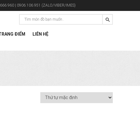
666.960 | 0906.106.951 (ZALO/VIBER/IMES)
RANG ĐIỂM
LIÊN HỆ