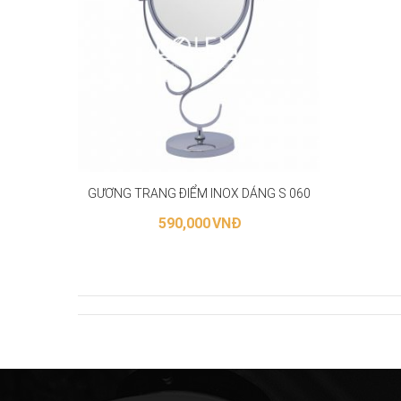
GƯƠNG TRANG ĐIỂM INOX DÁNG S 060
590,000
VNĐ
THÊM VÀO GIỎ HÀNG