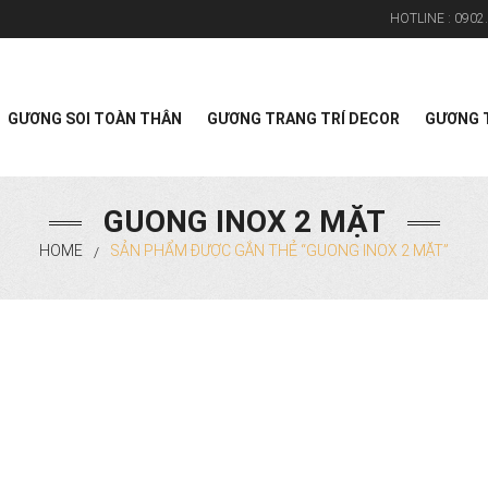
HOTLINE :
0902.
Search
GƯƠNG SOI TOÀN THÂN
GƯƠNG TRANG TRÍ DECOR
GƯƠNG T
GUONG INOX 2 MẶT
HOME
SẢN PHẨM ĐƯỢC GẮN THẺ “GUONG INOX 2 MẶT”
/