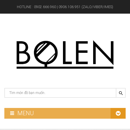
HOTLINE :
0902.666.960 | 0906.106.951 (ZALO/VIBER/IMES)
MENU
GƯƠNG PHÒNG TẮM