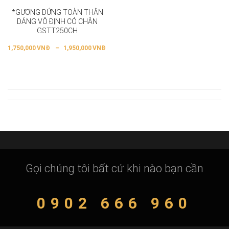
*GƯƠNG ĐỨNG TOÀN THÂN
DÁNG VÔ ĐỊNH CÓ CHÂN
GSTT250CH
1,750,000
VNĐ
–
1,950,000
VNĐ
Gọi chúng tôi bất cứ khi nào bạn cần
0902 666 960