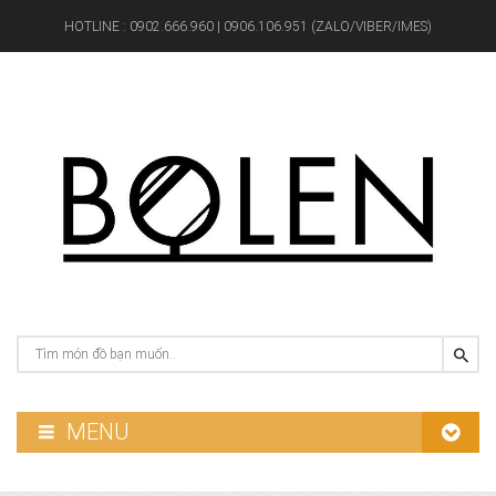
HOTLINE :
0902.666.960 | 0906.106.951 (ZALO/VIBER/IMES)
MENU
GƯƠNG PHÒNG TẮM