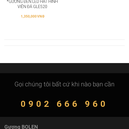
*GƯƠNG ĐÈN LED HẮT HÌNH
VIÊN ĐÁ GLE520
1,350,000
VNĐ
Gọi chúng tôi bất cứ khi nào bạn cần
0902 666 960
Gương BOLEN