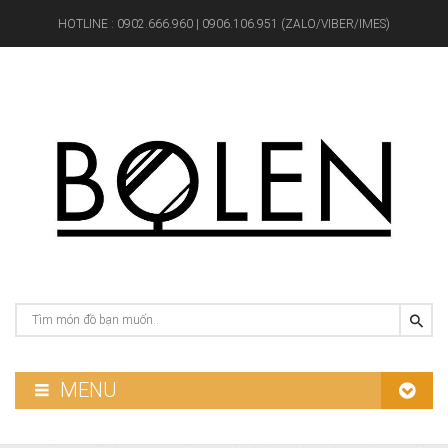
HOTLINE :
0902.666.960 | 0906.106.951 (ZALO/VIBER/IMES)
MENU
GƯƠNG PHÒNG TẮM