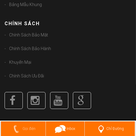
Bảng Mẫu Khung
CHÍNH SÁCH
Chính Sách Bảo Mật
Chính Sách Bảo Hành
Khuyến Mại
Chính Sách Ưu Đãi
Copyright (C) 2018
guongbolen.com
. All Rights Reserved.
Chỉ Đường
Gọi điện
Inbox