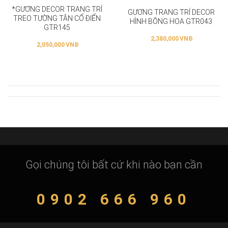
*GƯƠNG DECOR TRANG TRÍ
GƯƠNG TRANG TRÍ DECOR
TREO TƯỜNG TÂN CỔ ĐIỂN
HÌNH BÔNG HOA GTR043
GTR145
2,380,000
VNĐ
2,050,000
VNĐ
Gọi chúng tôi bất cứ khi nào bạn cần
0902 666 960