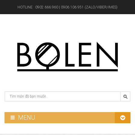
HOTLINE :
0902.666.960 | 0906.106.951 (ZALO/VIBER/IMES)
MENU
GƯƠNG PHÒNG TẮM