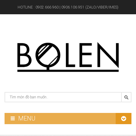
HOTLINE :
0902.666.960 | 0906.106.951 (ZALO/VIBER/IMES)
MENU
GƯƠNG PHÒNG TẮM