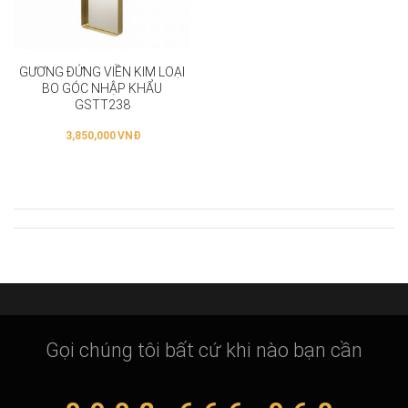
GƯƠNG ĐỨNG VIỀN KIM LOẠI
BO GÓC NHẬP KHẨU
GSTT238
3,850,000
VNĐ
Gọi chúng tôi bất cứ khi nào bạn cần