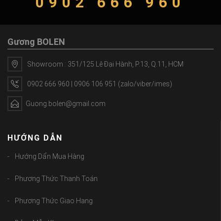
0902 666 960
Gương BOLEN
Showroom : 351/125 Lê Đại Hành, P.13, Q.11, HCM
0902 666 960 | 0906 106 951 (zalo/viber/imes)
Guong.bolen@gmail.com
HƯỚNG DẪN
Hướng Dẩn Mua Hàng
Phương Thức Thanh Toán
Phương Thức Giao Hang