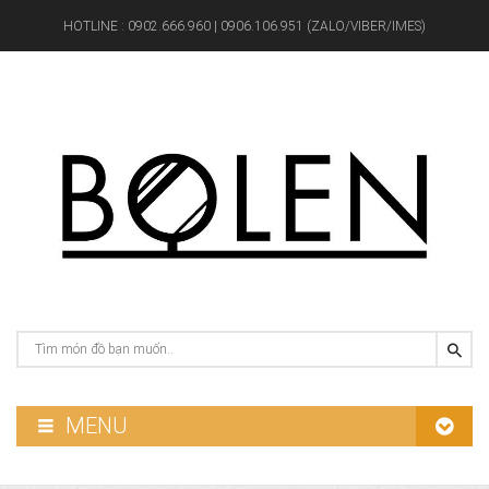
HOTLINE :
0902.666.960 | 0906.106.951 (ZALO/VIBER/IMES)
MENU
GƯƠNG PHÒNG TẮM