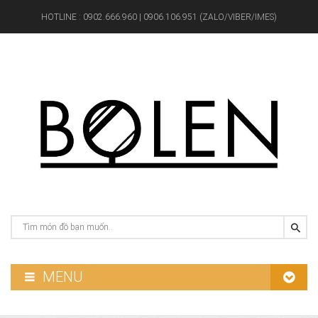
HOTLINE :
0902.666.960 | 0906.106.951 (ZALO/VIBER/IMES)
MENU
GƯƠNG PHÒNG TẮM