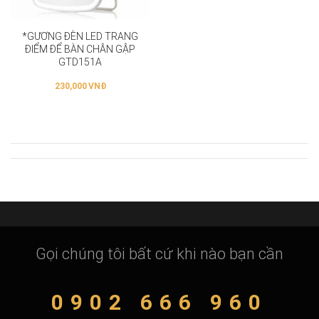
*GƯƠNG ĐÈN LED TRANG
ĐIỂM ĐỂ BÀN CHÂN GẬP
GTD151A
230,000
VNĐ
Gọi chúng tôi bất cứ khi nào bạn cần
0902 666 960