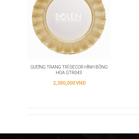
GƯƠNG TRANG TRÍ DECOR HÌNH BÔNG
HOA GTR043
2,380,000
VNĐ
LỰA CHỌN CÁC TÙY CHỌN