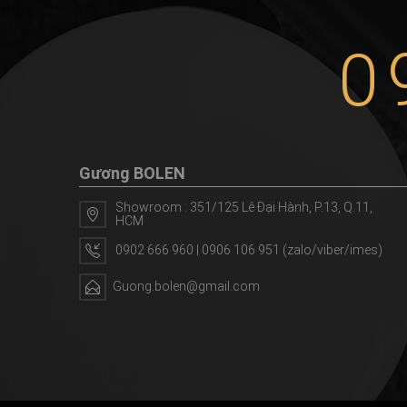
0
Gương BOLEN
Showroom : 351/125 Lê Đại Hành, P.13, Q.11,
HCM
0902 666 960 | 0906 106 951 (zalo/viber/imes)
Guong.bolen@gmail.com