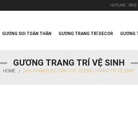
HOTLINE :
0902.
Search
GƯƠNG SOI TOÀN THÂN
GƯƠNG TRANG TRÍ DECOR
GƯƠNG T
GƯƠNG TRANG TRÍ VỆ SINH
HOME
SẢN PHẨM ĐƯỢC GẮN THẺ “GƯƠNG TRANG TRÍ VỆ SINH”
/