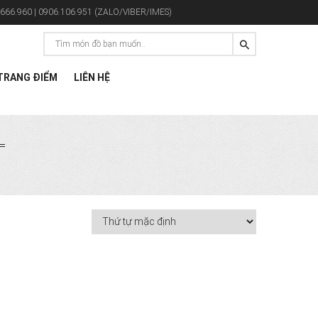
666.960 | 0906.106.951 (ZALO/VIBER/IMES)
RANG ĐIỂM
LIÊN HỆ