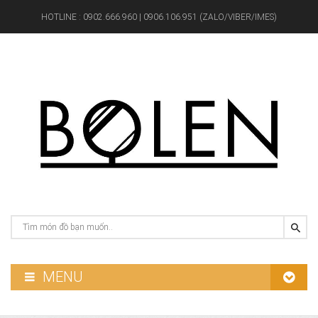
HOTLINE :
0902.666.960 | 0906.106.951 (ZALO/VIBER/IMES)
MENU
GƯƠNG PHÒNG TẮM