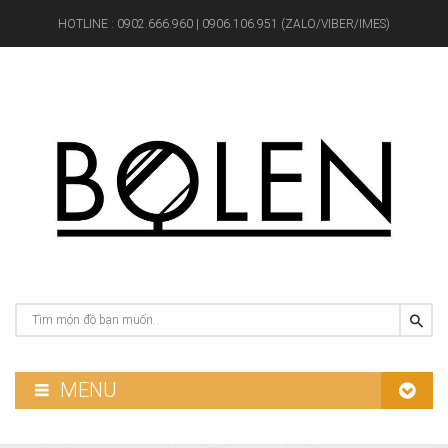
HOTLINE :
0902.666.960 | 0906.106.951 (ZALO/VIBER/IMES)
MENU
GƯƠNG PHÒNG TẮM