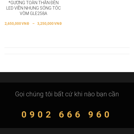
*GƯƠNG TOÀN THÂN ĐÈN
LED VIỀN NHUNG SÓNG TÓC
VÒM GLE258A
2,650,000
VNĐ
–
3,250,000
VNĐ
Gọi chúng tôi bất cứ khi nào bạn cần
0902 666 960