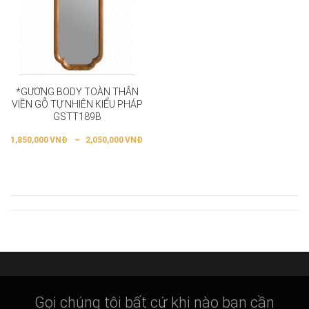
*GƯƠNG BODY TOÀN THÂN
VIỀN GỖ TỰ NHIÊN KIỂU PHÁP
GSTT189B
1,850,000
VNĐ
–
2,050,000
VNĐ
Gọi chúng tôi bất cứ khi nào bạn cần