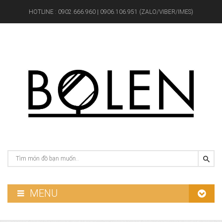
HOTLINE :
0902.666.960 | 0906.106.951 (ZALO/VIBER/IMES)
MENU
GƯƠNG PHÒNG TẮM