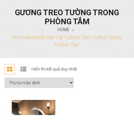
GƯƠNG NHÀ TẮM CỔ ĐIỂN
GƯƠNG TREO TƯỜNG TRONG
PHÒNG TẮM
GƯƠNG PHÒNG TẮM HIỆN ĐẠI
HOME
/
GƯƠNG ĐÈN LED PHÒNG TẮM
SẢN PHẨM ĐƯỢC GẮN THẺ “GƯƠNG TREO TƯỜNG TRONG
PHÒNG TẮM”
PHỤ KIỆN PHÒNG TẮM
GƯƠNG SOI TOÀN THÂN
Hiển thị kết quả duy nhất
GƯƠNG TOÀN THÂN CỔ ĐIỂN
GƯƠNG ĐỨNG HIỆN ĐẠI
GƯƠNG TREO TƯỜNG ĐÈN LED
GƯƠNG TRANG TRÍ DECOR