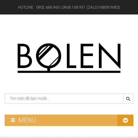
HOTLINE :
0902.666.960 | 0906.106.951 (ZALO/VIBER/IMES)
MENU
GƯƠNG PHÒNG TẮM