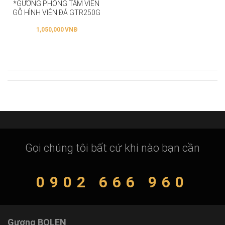
*GƯƠNG PHÒNG TẮM VIỀN
GỖ HÌNH VIÊN ĐÁ GTR250G
1,050,000
VNĐ
Gọi chúng tôi bất cứ khi nào bạn cần
0902 666 960
Gương BOLEN