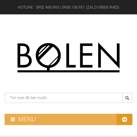
HOTLINE :
0902.666.960 | 0906.106.951 (ZALO/VIBER/IMES)
MENU
GƯƠNG PHÒNG TẮM