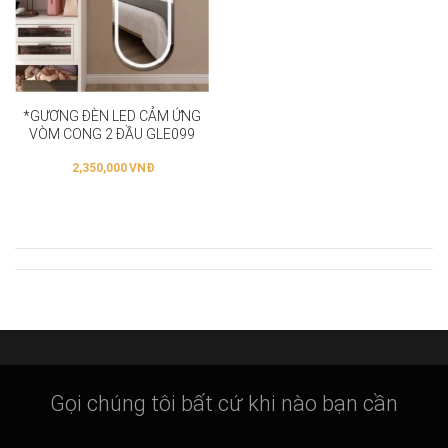
*GƯƠNG ĐÈN LED CẢM ỨNG
VÒM CONG 2 ĐẦU GLE099
2,350,000
VNĐ
Gọi chúng tôi bất cứ khi nào bạn cần