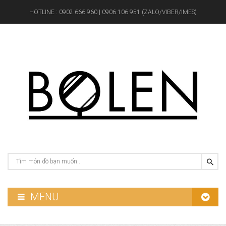
HOTLINE :
0902.666.960 | 0906.106.951 (ZALO/VIBER/IMES)
MENU
GƯƠNG PHÒNG TẮM