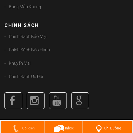
Bảng Mẫu Khung
CHÍNH SÁCH
Chính Sách Bảo Mật
Chính Sách Bảo Hành
Khuyến Mại
Chính Sách Ưu Đãi
Copyright (C) 2018
guongbolen.com
. All Rights Reserved.
Chỉ Đường
Gọi điện
Inbox